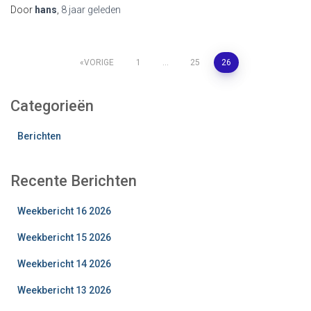
Door
hans
,
8 jaar
geleden
Berichten
VORIGE
1
…
25
26
paginering
Categorieën
Berichten
Recente Berichten
Weekbericht 16 2026
Weekbericht 15 2026
Weekbericht 14 2026
Weekbericht 13 2026