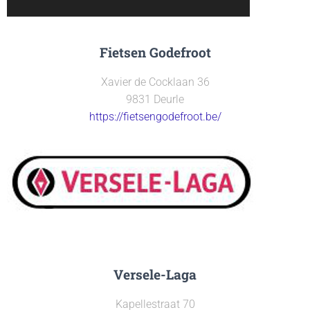
Fietsen Godefroot
Xavier de Cocklaan 36
9831 Deurle
https://fietsengodefroot.be/
Versele-Laga
Kapellestraat 70