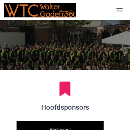
NAVIG
Hoofdsponsors