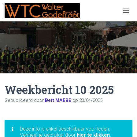
NAVIG
Weekbericht 10 2025
Gepubliceerd door
Bert MAEBE
op
23/04/2025
Deze info is enkel beschikbaar voor leden.
Verifieer je gebruiker door
hier te klikken
.