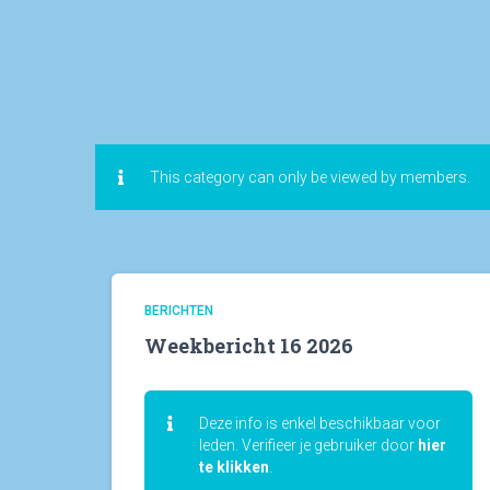
This category can only be viewed by members.
BERICHTEN
Weekbericht 16 2026
Deze info is enkel beschikbaar voor
leden. Verifieer je gebruiker door
hier
te klikken
.