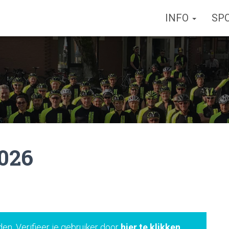
INFO
SP
2026
den. Verifieer je gebruiker door
hier te klikken
.