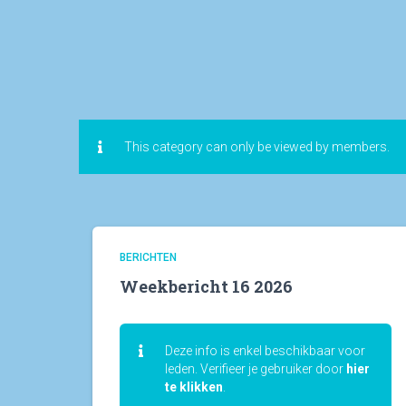
This category can only be viewed by members.
BERICHTEN
Weekbericht 16 2026
Deze info is enkel beschikbaar voor
leden. Verifieer je gebruiker door
hier
te klikken
.