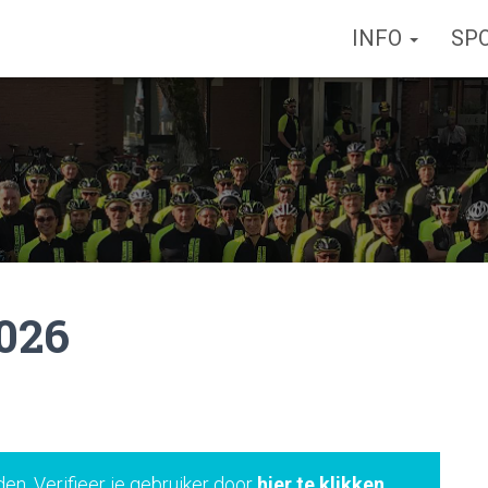
INFO
SP
026
den. Verifieer je gebruiker door
hier te klikken
.