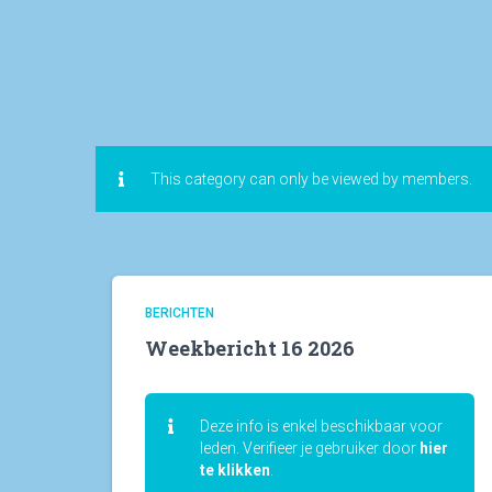
This category can only be viewed by members.
BERICHTEN
Weekbericht 16 2026
Deze info is enkel beschikbaar voor
leden. Verifieer je gebruiker door
hier
te klikken
.