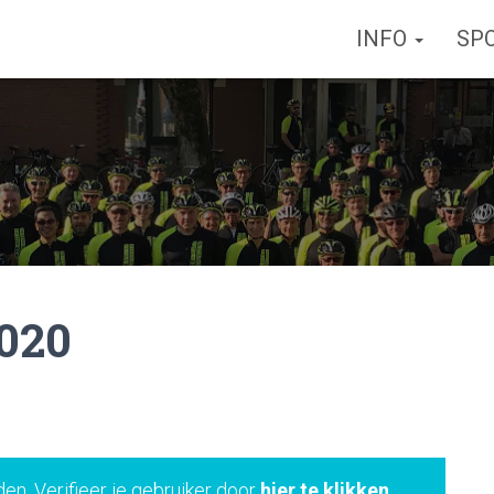
INFO
SP
2020
den. Verifieer je gebruiker door
hier te klikken
.