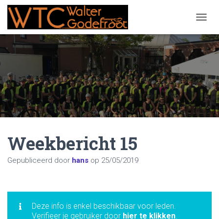
NAVIG
Weekbericht 15
Gepubliceerd door
hans
op
25/05/2019
Deze info is enkel beschikbaar voor leden.
Verifieer je gebruiker door
hier te klikken
.