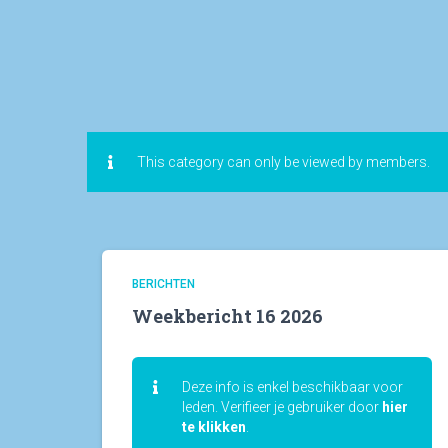
This category can only be viewed by members.
BERICHTEN
Weekbericht 16 2026
Deze info is enkel beschikbaar voor
leden. Verifieer je gebruiker door
hier
te klikken
.