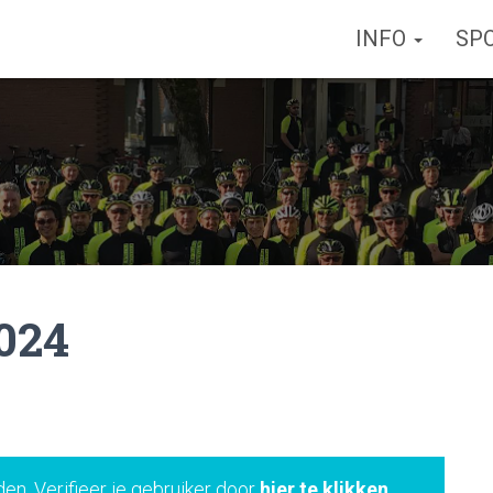
INFO
SP
024
den. Verifieer je gebruiker door
hier te klikken
.