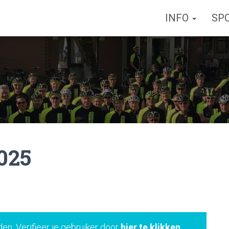
INFO
SP
025
den. Verifieer je gebruiker door
hier te klikken
.