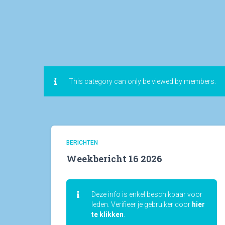
This category can only be viewed by members.
BERICHTEN
Weekbericht 16 2026
Deze info is enkel beschikbaar voor
leden. Verifieer je gebruiker door
hier
te klikken
.