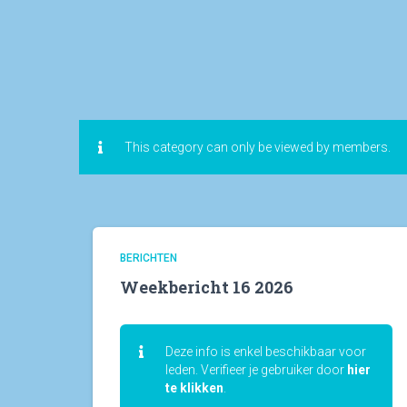
This category can only be viewed by members.
BERICHTEN
Weekbericht 16 2026
Deze info is enkel beschikbaar voor
leden. Verifieer je gebruiker door
hier
te klikken
.