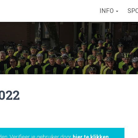
INFO
SP
022
den. Verifieer je gebruiker door
hier te klikken
.