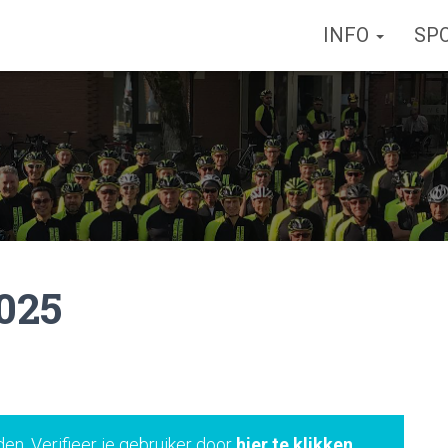
INFO
SP
025
den. Verifieer je gebruiker door
hier te klikken
.