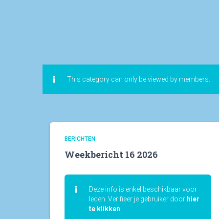
This category can only be viewed by members.
BERICHTEN
Weekbericht 16 2026
Deze info is enkel beschikbaar voor
leden. Verifieer je gebruiker door
hier
te klikken
.