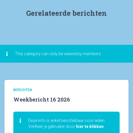
e
n
Gerelateerde berichten
This category can only be viewed by members.
BERICHTEN
Weekbericht 16 2026
Deze info is enkel beschikbaar voor leden.
Verifieer je gebruiker door
hier te klikken
.