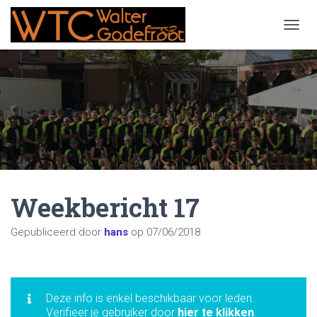
NAVIG
Weekbericht 17
Gepubliceerd door
hans
op
07/06/2018
Deze info is enkel beschikbaar voor leden.
Verifieer je gebruiker door
hier te klikken
.