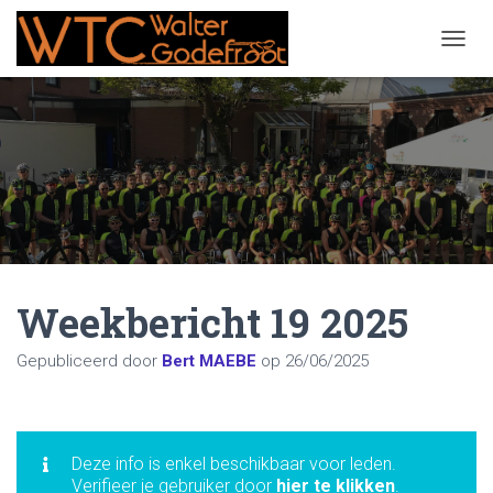
NAVIG
Weekbericht 19 2025
Gepubliceerd door
Bert MAEBE
op
26/06/2025
Deze info is enkel beschikbaar voor leden.
Verifieer je gebruiker door
hier te klikken
.