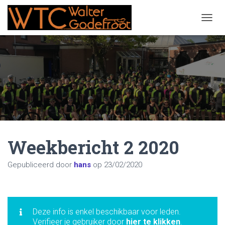
NAVIG
Weekbericht 2 2020
Gepubliceerd door
hans
op
23/02/2020
Deze info is enkel beschikbaar voor leden.
Verifieer je gebruiker door
hier te klikken
.