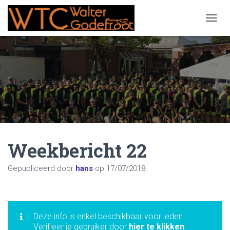
NAVIG
Weekbericht 22
Gepubliceerd door
hans
op
17/07/2018
Deze info is enkel beschikbaar voor leden.
Verifieer je gebruiker door
hier te klikken
.