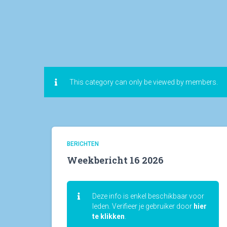
This category can only be viewed by members.
BERICHTEN
Weekbericht 16 2026
Deze info is enkel beschikbaar voor
leden. Verifieer je gebruiker door
hier
te klikken
.