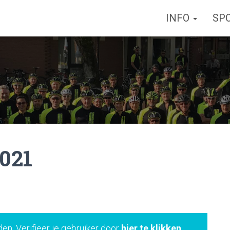
INFO
SP
021
den. Verifieer je gebruiker door
hier te klikken
.