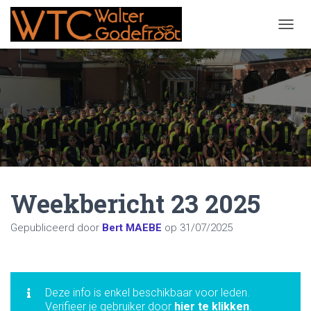
NAVIG
Weekbericht 23 2025
Gepubliceerd door
Bert MAEBE
op
31/07/2025
Deze info is enkel beschikbaar voor leden.
Verifieer je gebruiker door
hier te klikken
.