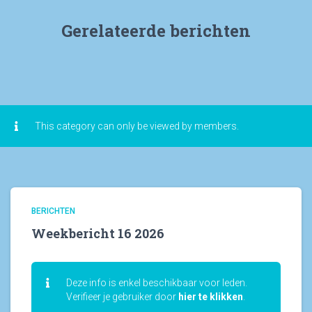
e
n
Gerelateerde berichten
This category can only be viewed by members.
BERICHTEN
Weekbericht 16 2026
Deze info is enkel beschikbaar voor leden.
Verifieer je gebruiker door
hier te klikken
.