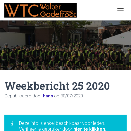
NAVIG
Weekbericht 25 2020
Gepubliceerd door
hans
op
30/07/2020
Deze info is enkel beschikbaar voor leden.
Verifieer je gebruiker door
hier te klikken
.