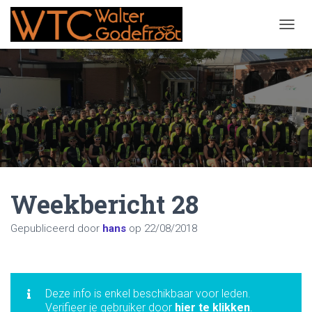
NAVIG
Weekbericht 28
Gepubliceerd door
hans
op
22/08/2018
Deze info is enkel beschikbaar voor leden.
Verifieer je gebruiker door
hier te klikken
.