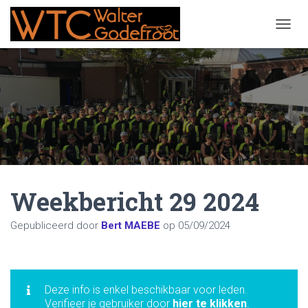
NAVIG
Weekbericht 29 2024
Gepubliceerd door
Bert MAEBE
op
05/09/2024
Deze info is enkel beschikbaar voor leden.
Verifieer je gebruiker door
hier te klikken
.