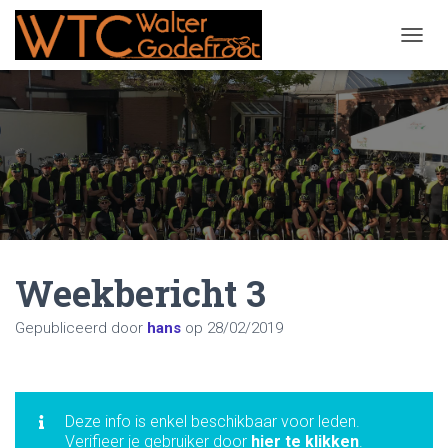
NAVIG
Weekbericht 3
Gepubliceerd door
hans
op
28/02/2019
Deze info is enkel beschikbaar voor leden.
Verifieer je gebruiker door
hier te klikken
.