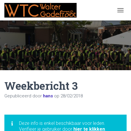
NAVIG
Weekbericht 3
Gepubliceerd door
hans
op
28/02/2018
Deze info is enkel beschikbaar voor leden.
Verifieer je gebruiker door
hier te klikken
.