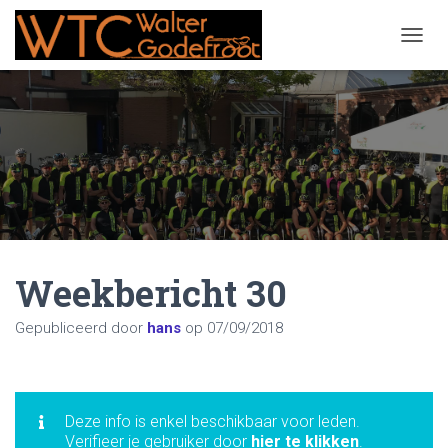
NAVIG
Weekbericht 30
Gepubliceerd door
hans
op
07/09/2018
Deze info is enkel beschikbaar voor leden.
Verifieer je gebruiker door
hier te klikken
.