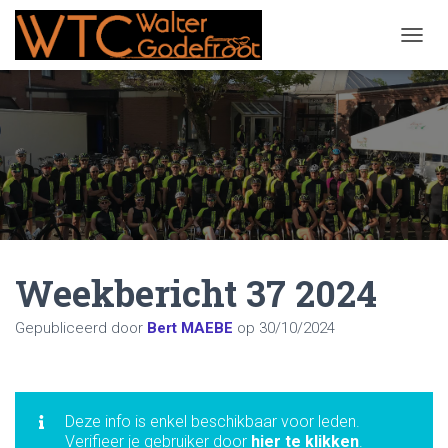
NAVIG
Weekbericht 37 2024
Gepubliceerd door
Bert MAEBE
op
30/10/2024
Deze info is enkel beschikbaar voor leden.
Verifieer je gebruiker door
hier te klikken
.