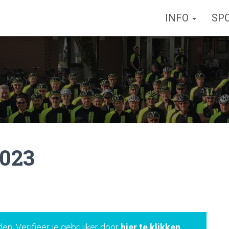
INFO
SP
2023
den. Verifieer je gebruiker door
hier te klikken
.