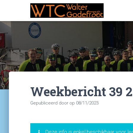
Weekbericht 39 
Gepubliceerd door
op
08/11/2023
Deze info is enkel beschikbaar voor le