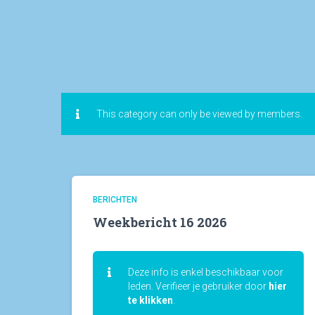
This category can only be viewed by members.
BERICHTEN
Weekbericht 16 2026
Deze info is enkel beschikbaar voor
leden. Verifieer je gebruiker door
hier
te klikken
.