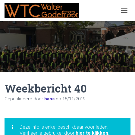
NAVIG
Weekbericht 40
Gepubliceerd door
hans
op
18/11/2019
Deze info is enkel beschikbaar voor leden.
Verifieer je gebruiker door
hier te klikken
.