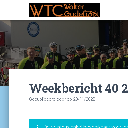
Weekbericht 40 
Gepubliceerd door
op
20/11/2022
Deze info is enkel beschikbaar voor le