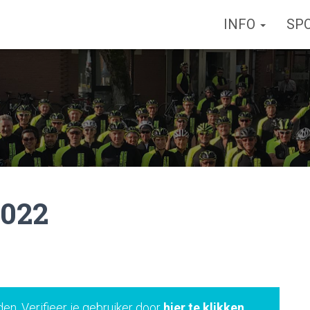
INFO
SP
2022
den. Verifieer je gebruiker door
hier te klikken
.