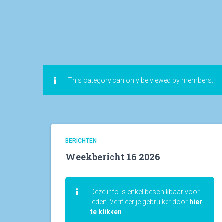
This category can only be viewed by members.
BERICHTEN
Weekbericht 16 2026
Deze info is enkel beschikbaar voor
leden. Verifieer je gebruiker door
hier
te klikken
.