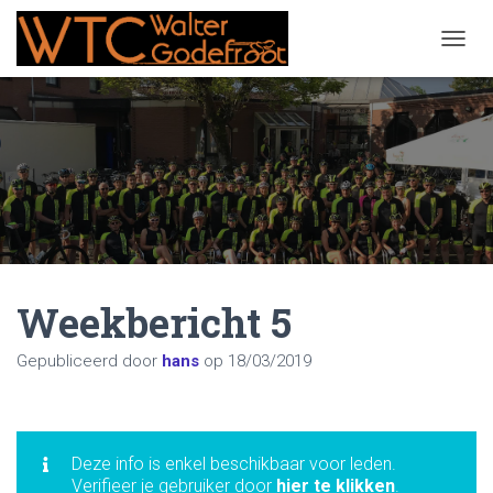
NAVIG
Weekbericht 5
Gepubliceerd door
hans
op
18/03/2019
Deze info is enkel beschikbaar voor leden.
Verifieer je gebruiker door
hier te klikken
.