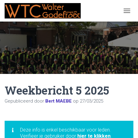
NAVIG
Weekbericht 5 2025
Gepubliceerd door
Bert MAEBE
op
27/03/2025
Deze info is enkel beschikbaar voor leden.
Verifieer je gebruiker door
hier te klikken
.