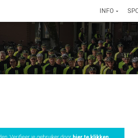
INFO
SP
den. Verifieer je gebruiker door
hier te klikken
.