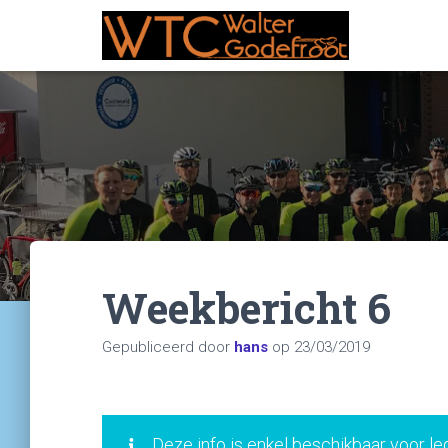
Weekbericht 6
Gepubliceerd door
hans
op
23/03/2019
Deze info is enkel beschikbaar voor le