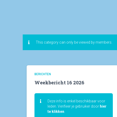
This category can only be viewed by members.
BERICHTEN
Weekbericht 16 2026
Deze info is enkel beschikbaar voor
leden. Verifieer je gebruiker door
hier
te klikken
.