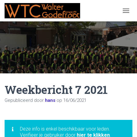
NAVIG
Weekbericht 7 2021
Gepubliceerd door
hans
op
16/06/2021
Deze info is enkel beschikbaar voor leden.
Verifieer je gebruiker door
hier te klikken
.