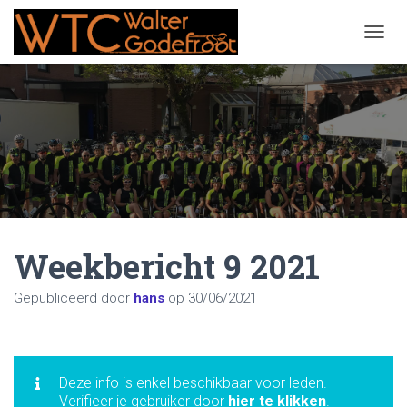
NAVIG
Weekbericht 9 2021
Gepubliceerd door
hans
op
30/06/2021
Deze info is enkel beschikbaar voor leden.
Verifieer je gebruiker door
hier te klikken
.