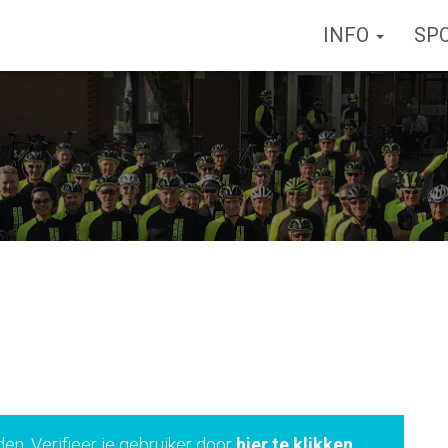
INFO
SP
den. Verifieer je gebruiker door
hier te klikken
.