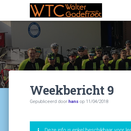
Weekbericht 9
Gepubliceerd door
hans
op
11/04/2018
Deze info is enkel beschikbaar voor le