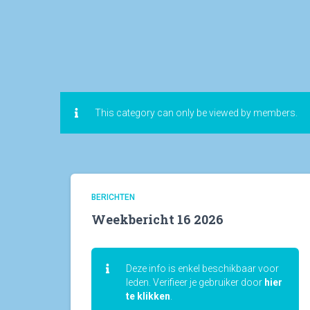
This category can only be viewed by members.
BERICHTEN
Weekbericht 16 2026
Deze info is enkel beschikbaar voor
leden. Verifieer je gebruiker door
hier
te klikken
.