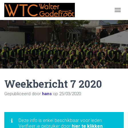
NAVIG
Weekbericht 7 2020
Gepubliceerd door
hans
op
25/03/2020
Deze info is enkel beschikbaar voor leden.
Verifieer je gebruiker door
hier te klikken
.